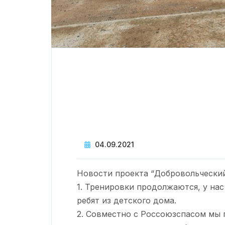
Warning
: printf(): Too few arguments 
root/data/www/svddvs.ru/wp-conten
on line
47
04.09.2021
Новости проекта “Добровольческий
1. Тренировки продолжаются, у нас 
ребят из детского дома.
2. Совместно с Россоюзспасом мы 