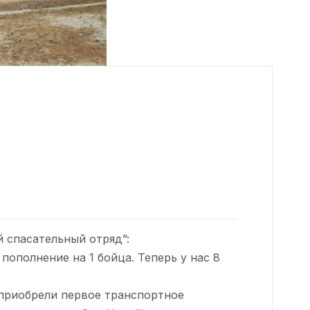
in
/var/www/www-
t/themes/loveicon/inc/template-tags.php
 спасательный отряд”:
пополнение на 1 бойца. Теперь у нас 8
приобрели первое транспортное