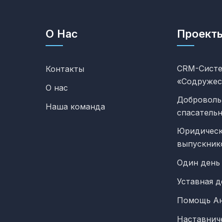
О Нас
Проект
CRM-Сист
Контакты
«Содружес
О нас
Доброволь
Наша команда
спасатель
Юридическ
выпускник
Один день
Уставная д
Помощь А
Наставнич