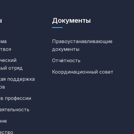
ы
Документы
ема
Правоустанавливающие
тво»
документы
ческий
Отчётность
ный отряд
Координационный совет
ая поддержка
ов
 в профессии
еятельность
нне
ество