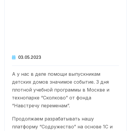
Warning
: printf(): Too few arguments in
/var/www/www-
root/data/www/svddvs.ru/wp-
content/themes/loveicon/inc/template-
tags.php
on line
47
03.05.2023
А у нас в деле помощи выпускникам
детских домов значимое событие. 3 дня
плотной учебной программы в Москве и
технопарке “Сколково” от фонда
“Навстречу переменам”.
Продолжаем разрабатывать нашу
платформу “Содружество” на основе 1С и