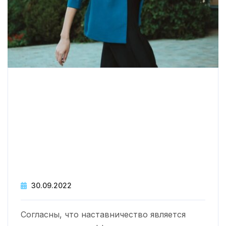
Warning
: printf(): Too few arguments in
/var/www/www-
root/data/www/svddvs.ru/wp-
content/themes/loveicon/inc/template-
tags.php
on line
47
30.09.2022
Согласны, что наставничество является